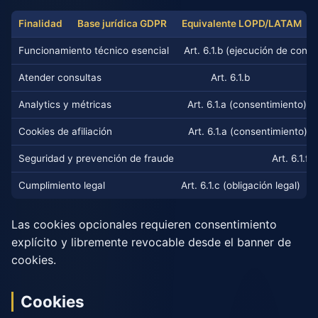
Finalidad
Base jurídica GDPR
Equivalente LOPD/LATAM
Funcionamiento técnico esencial
Art. 6.1.b (ejecución de cont
Atender consultas
Art. 6.1.b
Analytics y métricas
Art. 6.1.a (consentimiento)
Cookies de afiliación
Art. 6.1.a (consentimiento)
Seguridad y prevención de fraude
Art. 6.1.f 
Cumplimiento legal
Art. 6.1.c (obligación legal)
Las cookies opcionales requieren consentimiento
explícito y libremente revocable desde el banner de
cookies.
Cookies