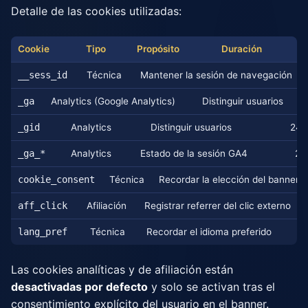
Detalle de las cookies utilizadas:
Cookie
Tipo
Propósito
Duración
__sess_id
Técnica
Mantener la sesión de navegación
_ga
Analytics (Google Analytics)
Distinguir usuarios
_gid
Analytics
Distinguir usuarios
24 
_ga_*
Analytics
Estado de la sesión GA4
24
cookie_consent
Técnica
Recordar la elección del banner
aff_click
Afiliación
Registrar referrer del clic externo
lang_pref
Técnica
Recordar el idioma preferido
Las cookies analíticas y de afiliación están
desactivadas por defecto
y solo se activan tras el
consentimiento explícito del usuario en el banner.