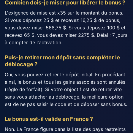
Combien dois-je miser pour libérer le bonus ?
L'exigence de mise est x35 sur le montant du bonus.
Si vous déposez 25 $ et recevez 16,25 $ de bonus,
vous devez miser 568,75 $. Si vous déposez 100 $ et
recevez 65 $, vous devez miser 2275 $. Délai : 7 jours
à compter de l'activation.
Puis-je retirer mon dépôt sans compléter le
déblocage ?
Oui, vous pouvez retirer le dépôt initial. En procédant
ainsi, le bonus et tous les gains associés sont annulés
(règle de forfait). Si votre objectif est de retirer vite
sans vous attacher au déblocage, la meilleure option
est de ne pas saisir le code et de déposer sans bonus.
Le bonus est-il valide en France ?
Non. La France figure dans la liste des pays restreints