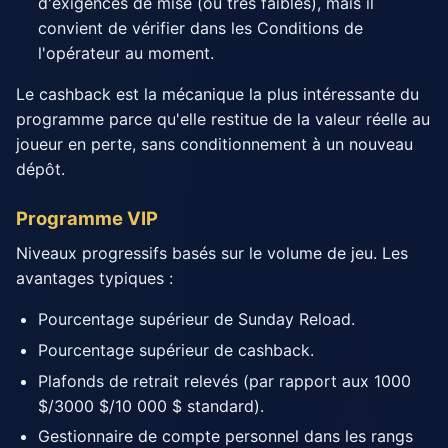
d'exigences de mise (ou très faibles), mais il
convient de vérifier dans les Conditions de
l'opérateur au moment.
Le cashback est la mécanique la plus intéressante du
programme parce qu'elle restitue de la valeur réelle au
joueur en perte, sans conditionnement à un nouveau
dépôt.
Programme VIP
Niveaux progressifs basés sur le volume de jeu. Les
avantages typiques :
Pourcentage supérieur de Sunday Reload.
Pourcentage supérieur de cashback.
Plafonds de retrait relevés (par rapport aux 1000
$/3000 $/10 000 $ standard).
Gestionnaire de compte personnel dans les rangs