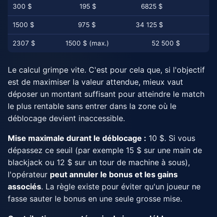
300 $
195 $
6825 $
1500 $
975 $
34 125 $
2307 $
1500 $ (max.)
52 500 $
Le calcul grimpe vite. C'est pour cela que, si l'objectif
est de maximiser la valeur attendue, mieux vaut
déposer un montant suffisant pour atteindre le match
le plus rentable sans entrer dans la zone où le
déblocage devient inaccessible.
Mise maximale durant le déblocage :
10 $. Si vous
dépassez ce seuil (par exemple 15 $ sur une main de
blackjack ou 12 $ sur un tour de machine à sous),
l'opérateur
peut annuler le bonus et les gains
associés
. La règle existe pour éviter qu'un joueur ne
fasse sauter le bonus en une seule grosse mise.