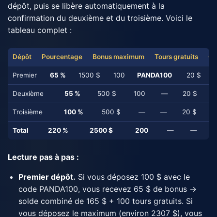
dépôt, puis se libère automatiquement à la
confirmation du deuxième et du troisième. Voici le
tableau complet :
Dépôt
Pourcentage
Bonus maximum
Tours gratuits
Co
Premier
65 %
1500 $
100
PANDA100
20 $
Deuxième
55 %
500 $
100
—
20 $
Troisième
100 %
500 $
—
—
20 $
Total
220 %
2500 $
200
—
—
Lecture pas à pas :
Premier dépôt.
Si vous déposez 100 $ avec le
code PANDA100, vous recevez 65 $ de bonus →
solde combiné de 165 $ + 100 tours gratuits. Si
vous déposez le maximum (environ 2307 $), vous