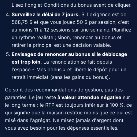
Lisez l'onglet Conditions du bonus avant de cliquer.
Surveillez le délai de 7 jours.
Si l'exigence est de
568,75 $ et que vous jouez 50 $ par session, c'est
au moins 11 à 12 sessions sur une semaine. Planifiez
un rythme réaliste ; sinon, renoncer au bonus et
retirer le principal est une décision valable.
Envisagez de renoncer au bonus si le déblocage
est trop loin.
La renonciation se fait depuis
l'espace « Mes bonus » et libère le dépôt pour un
retrait immédiat (sans les gains du bonus).
Ce sont des recommandations de gestion, pas des
garanties. Le jeu reste
à valeur attendue négative
sur
le long terme : le RTP est toujours inférieur à 100 %, ce
qui signifie que la maison restitue moins que ce qui est
misé dans l'agrégat. Ne misez jamais d'argent dont
vous avez besoin pour les dépenses essentielles.