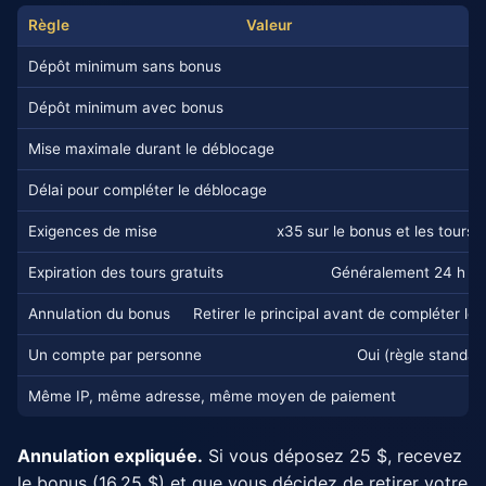
Règle
Valeur
Dépôt minimum sans bonus
Dépôt minimum avec bonus
Mise maximale durant le déblocage
Délai pour compléter le déblocage
Exigences de mise
x35 sur le bonus et les tours g
Expiration des tours gratuits
Généralement 24 h ap
Annulation du bonus
Retirer le principal avant de compléter l
Un compte par personne
Oui (règle standar
Même IP, même adresse, même moyen de paiement
Annulation expliquée.
Si vous déposez 25 $, recevez
le bonus (16,25 $) et que vous décidez de retirer votre