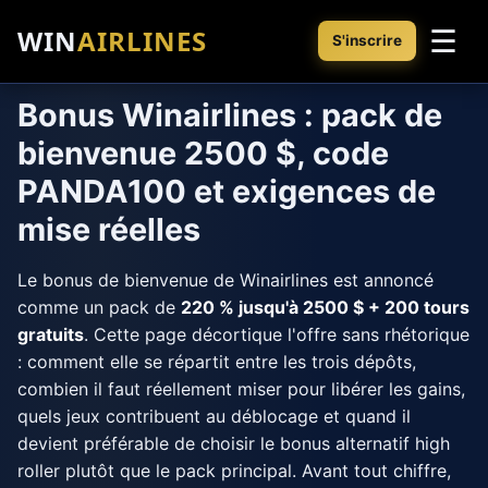
WIN
AIRLINES
☰
S'inscrire
Bonus Winairlines : pack de
bienvenue 2500 $, code
PANDA100 et exigences de
mise réelles
Le bonus de bienvenue de Winairlines est annoncé
comme un pack de
220 % jusqu'à 2500 $ + 200 tours
gratuits
. Cette page décortique l'offre sans rhétorique
: comment elle se répartit entre les trois dépôts,
combien il faut réellement miser pour libérer les gains,
quels jeux contribuent au déblocage et quand il
devient préférable de choisir le bonus alternatif high
roller plutôt que le pack principal. Avant tout chiffre,