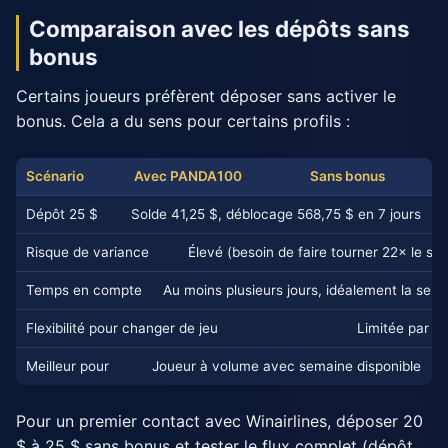
Comparaison avec les dépôts sans
bonus
Certains joueurs préfèrent déposer sans activer le
bonus. Cela a du sens pour certains profils :
Scénario
Avec PANDA100
Sans bonus
Dépôt 25 $
Solde 41,25 $, déblocage 568,75 $ en 7 jours
Risque de variance
Élevé (besoin de faire tourner 22× le so
Temps en compte
Au moins plusieurs jours, idéalement la sem
Flexibilité pour changer de jeu
Limitée par l
Meilleur pour
Joueur à volume avec semaine disponible
Pour un premier contact avec Winairlines, déposer 20
$ à 25 $ sans bonus et tester le flux complet (dépôt