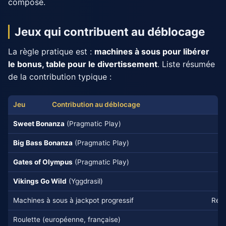
composé.
Jeux qui contribuent au déblocage
La règle pratique est :
machines à sous pour libérer
le bonus, table pour le divertissement
. Liste résumée
de la contribution typique :
Jeu
Contribution au déblocage
Sweet Bonanza
(Pragmatic Play)
Big Bass Bonanza
(Pragmatic Play)
Gates of Olympus
(Pragmatic Play)
Vikings Go Wild
(Yggdrasil)
Machines à sous à jackpot progressif
Rédu
Roulette (européenne, française)