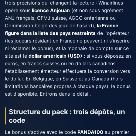
trois précisions qui changent la lecture : Winairlines
opère sous
licence Anjouan
(et non sous agrément
ANJ français, CFMJ suisse, AGCO ontarienne ou
Commission belge des jeux de hasard),
la France
figure dans la liste des pays restreints
de l'opérateur
(les joueurs résidant en France ne peuvent ni s'inscrire
ni réclamer le bonus), et la monnaie de compte sur ce
site est le
dollar américain (USD)
: si vous déposez en
euros, en francs suisses ou en dollars canadiens,
l'établissement émetteur effectuera la conversion vers
le dollar. En Belgique, en Suisse et au Canada (hors
limitations bancaires propres à chaque pays), le bonus
est disponible. Entrons dans le détail.
Structure du pack : trois dépôts, un
code
Le bonus s'active avec le code
PANDA100
au premier