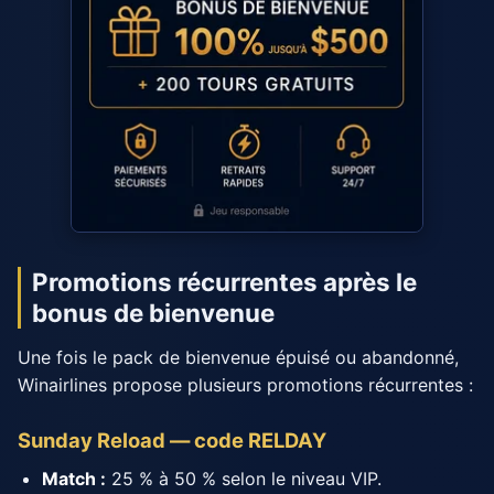
Promotions récurrentes après le
bonus de bienvenue
Une fois le pack de bienvenue épuisé ou abandonné,
Winairlines propose plusieurs promotions récurrentes :
Sunday Reload — code RELDAY
Match :
25 % à 50 % selon le niveau VIP.